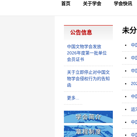
首页
关于学会
学会快讯
学会简介
章程制度
领导成员
理事名单
专家委员会
学术专家
学会会标
学会年鉴
学会动态
文物要闻
未分
公告信息
中
中国文物学会发放
2026年度第一批单位
中
会员证书
中
关于立即停止对中国文
物学会侵权行为的告知
2
函
中
更多...
运
中
中