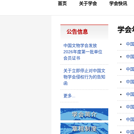
首页
关于学会
学会快讯
学会简介
章程制度
领导成员
理事名单
专家委员会
学术专家
学会会标
学会年鉴
学会动态
文物要闻
学会
公告信息
中国
中国文物学会发放
2026年度第一批单位
中国
会员证书
中国
关于立即停止对中国文
物学会侵权行为的告知
中国
函
中国
更多...
中国
中国
中国