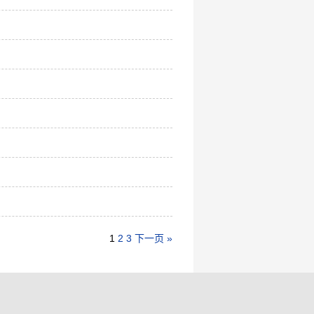
1
2
3
下一页 »