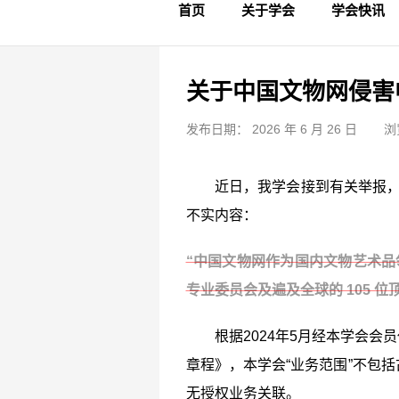
首页
关于学会
学会快讯
学会简介
章程制度
领导成员
理事名单
专家委员会
学术专家
学会会标
学会年鉴
学会动态
文物要闻
关于中国文物网侵害
发布日期： 2026 年 6 月 26 日
浏
近日，我学会接到有关举报，经
不实内容：
“中国文物网作为国内文物艺术品
专业委员会及遍及全球的 105 
根据2024年5月经本学会会员
章程》，本学会“业务范围”不包
无授权业务关联。