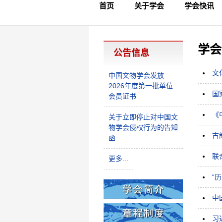
首页
关于学会
学会快讯
学会简介
章程制度
领导成员
理事名单
专家委员会
学术专家
学会会标
学会年鉴
学会动态
文物要闻
学会
公告信息
文
中国文物学会发放
2026年度第一批单位
国
会员证书
《
关于立即停止对中国文
物学会侵权行为的告知
古
函
联
更多...
“
中
习