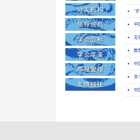
“
中
无
数
中
关
中