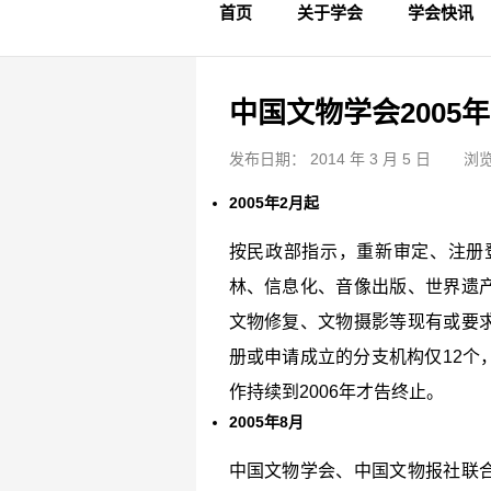
首页
关于学会
学会快讯
学会简介
章程制度
领导成员
理事名单
专家委员会
学术专家
学会会标
学会年鉴
学会动态
文物要闻
中国文物学会2005
发布日期： 2014 年 3 月 5 日
浏览
2005
年2
月起
按民政部指示，重新审定、注册
林、信息化、音像出版、世界遗
文物修复、文物摄影等现有或要
册或申请成立的分支机构仅12个
作持续到2006年才告终止。
2005
年8
月
中国文物学会、中国文物报社联