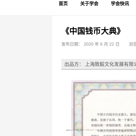
首页
关于学会
学会快讯
学会简介
章程制度
领导成员
理事名单
专家委员会
学术专家
学会会标
学会年鉴
学会动态
文物要闻
《中国钱币大典》
发布日期： 2020 年 6 月 22 日
浏览
出品方： 上海致毅文化发展有限