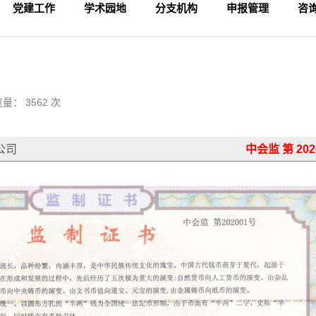
党建工作
学术园地
分支机构
申报管理
咨
学术活动
专家论坛
科研成果
理论视野
入会申请
论坛备案
财务管理
会
法
监
量： 3562 次
公司
中会监 第 202