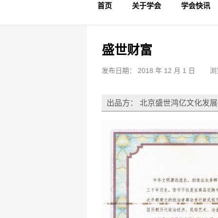
首页
关于学会
学会快讯
学会简介
章程制度
领导成员
理事名单
专家委员会
学术专家
学会会标
学会年鉴
学会动态
文物要闻
盛世财富
发布日期： 2018 年 12 月 1 日
浏
出品方： 北京盛世鸿亿文化发