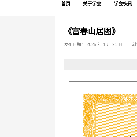
首页
关于学会
学会快讯
学会简介
章程制度
领导成员
理事名单
专家委员会
学术专家
学会会标
学会年鉴
学会动态
文物要闻
《富春山居图》
发布日期： 2025 年 1 月 21 日
浏