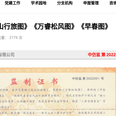
党建工作
学术园地
分支机构
申报管理
咨
学术活动
专家论坛
科研成果
理论视野
入会申请
论坛备案
财务管理
会
法
监
山行旅图》《万睿松风图》《早春图》
量： 2779 次
有限公司
中仿监 第 2022