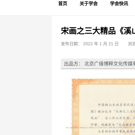
首页
关于学会
学会快讯
学会简介
章程制度
领导成员
理事名单
专家委员会
学术专家
学会会标
学会年鉴
学会动态
文物要闻
宋画之三大精品《溪
发布日期： 2022 年 1 月 21 日
浏览
出品方： 北京广缘博粹文化传媒