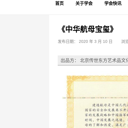
首页
关于学会
学会快讯
学会简介
章程制度
领导成员
理事名单
专家委员会
学术专家
学会会标
学会年鉴
学会动态
文物要闻
《中华航母宝玺》
发布日期： 2020 年 3 月 10 日
浏览
出品方： 北京传世东方艺术品文