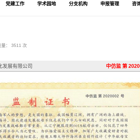
党建工作
学术园地
分支机构
申报管理
咨
学术活动
专家论坛
科研成果
理论视野
入会申请
论坛备案
财务管理
会
法
监
量： 3511 次
化发展有限公司
中仿监 第 2020