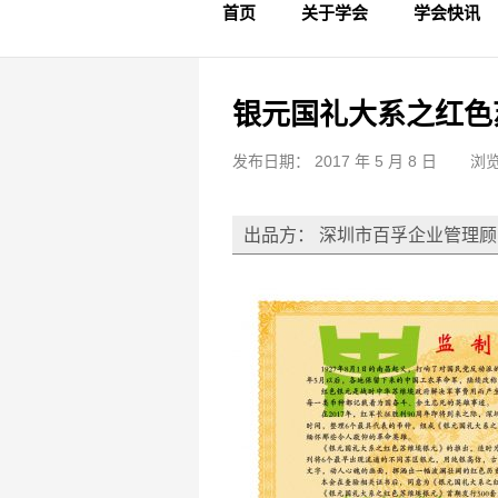
首页
关于学会
学会快讯
学会简介
章程制度
领导成员
理事名单
专家委员会
学术专家
学会会标
学会年鉴
学会动态
文物要闻
银元国礼大系之红色
发布日期： 2017 年 5 月 8 日
浏览
出品方： 深圳市百孚企业管理