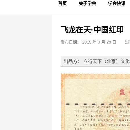
首页
关于学会
学会快讯
学会简介
章程制度
领导成员
理事名单
专家委员会
学术专家
学会会标
学会年鉴
学会动态
文物要闻
飞龙在天·中国红印
发布日期： 2015 年 9 月 28 日
浏
出品方： 立行天下（北京）文