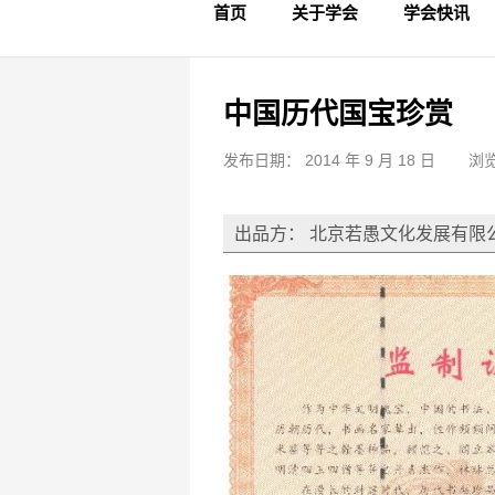
首页
关于学会
学会快讯
学会简介
章程制度
领导成员
理事名单
专家委员会
学术专家
学会会标
学会年鉴
学会动态
文物要闻
中国历代国宝珍赏
发布日期： 2014 年 9 月 18 日
浏览
出品方： 北京若愚文化发展有限