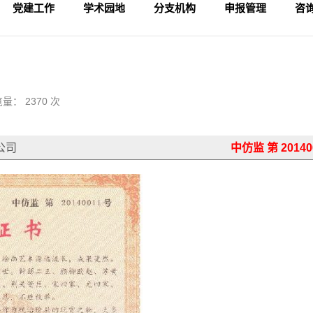
党建工作
学术园地
分支机构
申报管理
咨
学术活动
专家论坛
科研成果
理论视野
入会申请
论坛备案
财务管理
会
法
监
量： 2370 次
公司
中仿监 第 20140