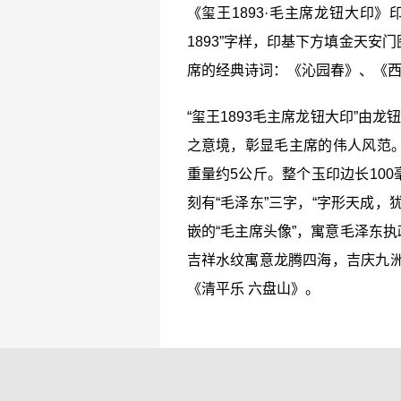
《玺王1893·毛主席龙钮大印
1893”字样，印基下方填金天
席的经典诗词：《沁园春》、《西
“玺王1893毛主席龙钮大印”由
之意境，彰显毛主席的伟人风范
重量约5公斤。整个玉印边长100
刻有“毛泽东”三字，“字形天成，
嵌的“毛主席头像”，寓意毛泽东执
吉祥水纹寓意龙腾四海，吉庆九洲
《清平乐 六盘山》。