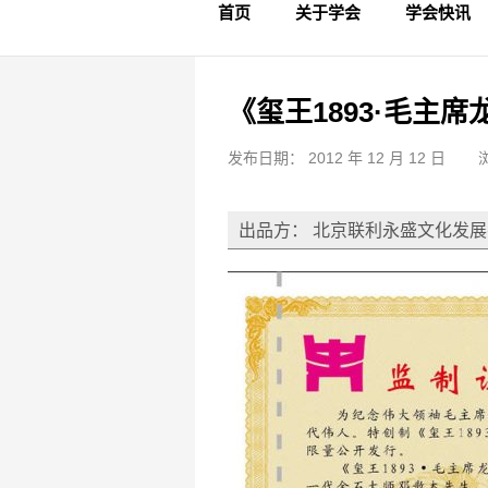
首页
关于学会
学会快讯
学会简介
章程制度
领导成员
理事名单
专家委员会
学术专家
学会会标
学会年鉴
学会动态
文物要闻
《玺王1893·毛主
发布日期： 2012 年 12 月 12 日
出品方： 北京联利永盛文化发