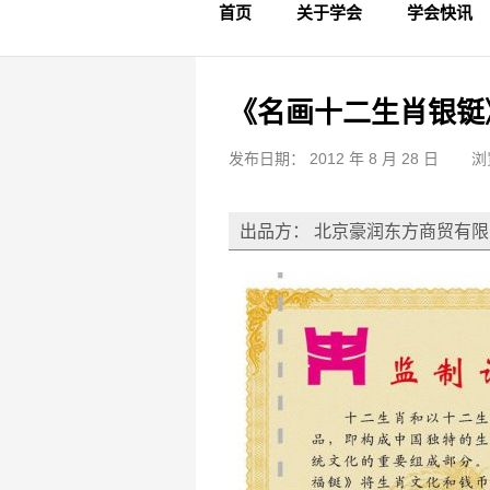
首页
关于学会
学会快讯
学会简介
章程制度
领导成员
理事名单
专家委员会
学术专家
学会会标
学会年鉴
学会动态
文物要闻
《名画十二生肖银铤
发布日期： 2012 年 8 月 28 日
浏
出品方： 北京豪润东方商贸有限