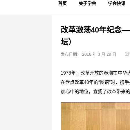
首页
关于学会
学会快讯
学会简介
章程制度
领导成员
理事名单
专家委员会
学术专家
学会会标
学会年鉴
学会动态
文物要闻
改革激荡40年纪念
坛）
发布日期： 2018 年 3 月 29 日
浏
1978年，改革开放的春潮在中华
在盘点改革40年的“图谱”时，
家心中的地位，宣扬了改革带来