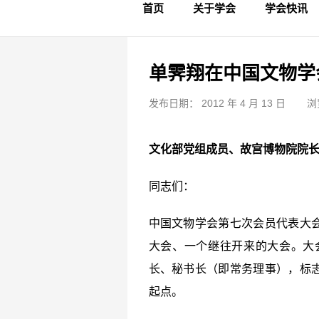
首页
关于学会
学会快讯
学会简介
章程制度
领导成员
理事名单
专家委员会
学术专家
学会会标
学会年鉴
学会动态
文物要闻
单霁翔在中国文物学
发布日期： 2012 年 4 月 13 日
浏
文化部党组成员、故宫博物院院长
同志们：
中国文物学会第七次会员代表大
大会、一个继往开来的大会。大
长、秘书长（即常务理事），标
起点。