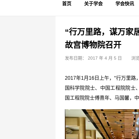
首页
关于学会
学会快讯
学会简介
章程制度
领导成员
理事名单
专家委员会
学术专家
学会会标
学会年鉴
学会动态
文物要闻
“行万里路，谋万家
故宫博物院召开
发布日期： 2017 年 4 月 5 日
浏览
2017
年
1
月
16
日上午，
“
行万里路
国科学院院士、中国工程院院士
国工程院院士傅熹年、马国馨，