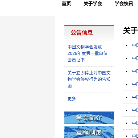
首页
关于学会
学会快讯
学会简介
章程制度
领导成员
理事名单
专家委员会
学术专家
学会会标
学会年鉴
学会动态
文物要闻
关于
公告信息
中
中国文物学会发放
2026年度第一批单位
中
会员证书
中
关于立即停止对中国文
物学会侵权行为的告知
中
函
中
更多...
中
中
中