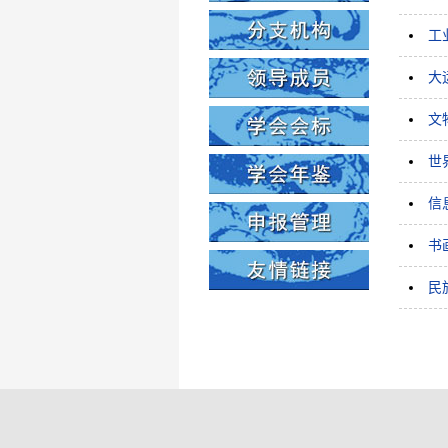
工
大
文
世
信
书
民