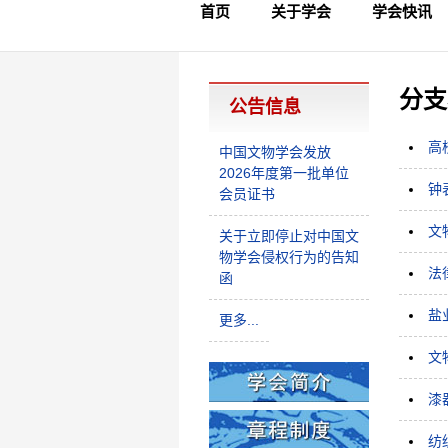
首页
关于学会
学会快讯
学会简介
章程制度
领导成员
理事名单
专家委员会
学术专家
学会会标
学会年鉴
学会动态
文物要闻
分支
公告信息
高
中国文物学会发放
2026年度第一批单位
钟
会员证书
文
关于立即停止对中国文
物学会侵权行为的告知
法
函
盐
更多...
文
漆
纺