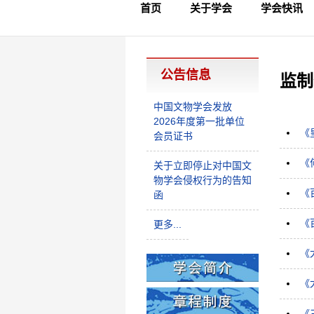
首页
关于学会
学会快讯
学会简介
章程制度
领导成员
理事名单
专家委员会
学术专家
学会会标
学会年鉴
学会动态
文物要闻
公告信息
监制
中国文物学会发放
2026年度第一批单位
《
会员证书
《
关于立即停止对中国文
物学会侵权行为的告知
《
函
《
更多...
《
《
《