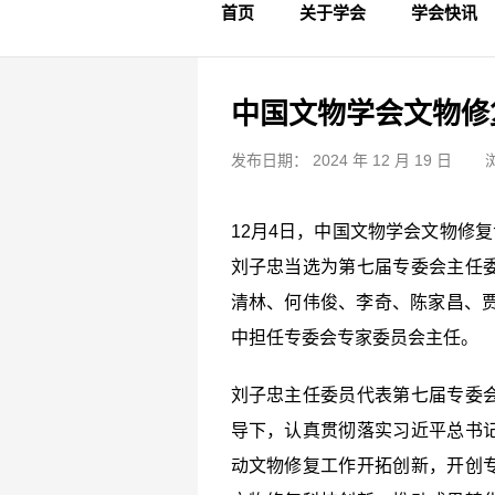
首页
关于学会
学会快讯
学会简介
章程制度
领导成员
理事名单
专家委员会
学术专家
学会会标
学会年鉴
学会动态
文物要闻
中国文物学会文物修
发布日期： 2024 年 12 月 19 日
12月4日，中国文物学会文物修
刘子忠当选为第七届专委会主任
清林、何伟俊、李奇、陈家昌、贾
中担任专委会专家委员会主任。
刘子忠主任委员代表第七届专委
导下，认真贯彻落实习近平总书
动文物修复工作开拓创新，开创