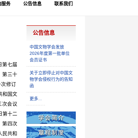
询服务
公告信息
联系我们
员查询
律咨询
制查询
公告信息
中国文物学会发放
2026年度第一批单位
会员证书
日第七届
关于立即停止对中国文
、第三十
物学会侵权行为的告知
一次修订
函
共和国文
更多...
三次会议
日第十二
》第四次
人民共和