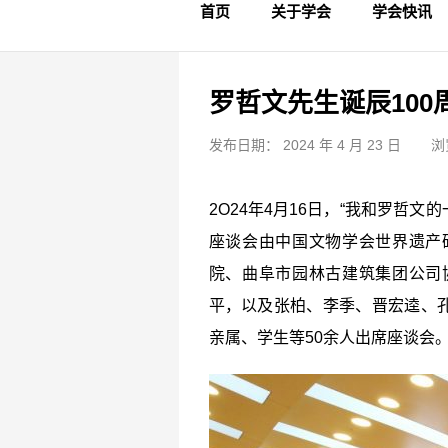
首页
关于学会
学会快讯
学会简介
章程制度
领导成员
理事名单
专家委员会
学术专家
学会会标
学会年鉴
学会动态
文物要闻
罗哲文先生诞辰10
发布日期： 2024 年 4 月 23 日
浏
2O24年4月16日，“我和罗哲
座谈会由中国文物学会世界遗产
院、曲阜市园林古建筑集团公司
平，以及张柏、李季、晋宏逵、
亲属、学生等50余人出席座谈会