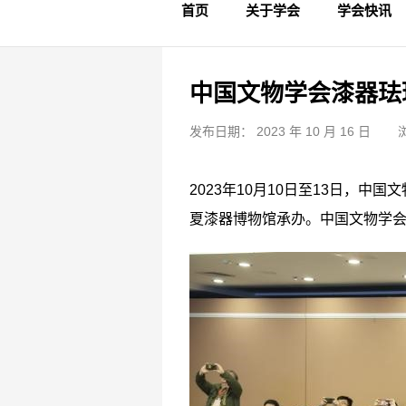
首页
关于学会
学会快讯
学会简介
章程制度
领导成员
理事名单
专家委员会
学术专家
学会会标
学会年鉴
学会动态
文物要闻
中国文物学会漆器珐
发布日期： 2023 年 10 月 16 日
2023年10月10日至13日，
夏漆器博物馆承办。中国文物学