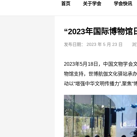
首页
关于学会
学会快讯
学会简介
章程制度
领导成员
理事名单
专家委员会
学术专家
学会会标
学会年鉴
学会动态
文物要闻
“2023年国际博物
发布日期： 2023 年 5 月 23 日
浏
2023年5月18日，中国文物
物馆支持，世博航伽文化驿站承办
动以“增强中华文明传播力”,聚焦