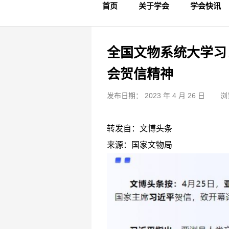
首页
关于学会
学会快讯
学会简介
章程制度
领导成员
理事名单
专家委员会
学术专家
学会会标
学会年鉴
学会动态
文物要闻
全国文物系统大学习
会贺信精神
发布日期： 2023 年 4 月 26 日
浏
转发自：文博头条
来源：国家文物局