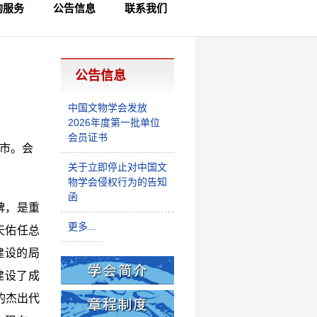
询服务
公告信息
联系我们
员查询
律咨询
制查询
公告信息
中国文物学会发放
2026年度第一批单位
会员证书
岛市。会
关于立即停止对中国文
物学会侵权行为的告知
函
碑，是重
更多...
天佑任总
建设的局
建设了成
的杰出代