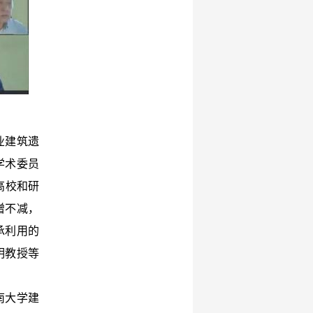
业建筑遗
学术委员
高校和研
增不减，
承利用的
明教授等
南大学建