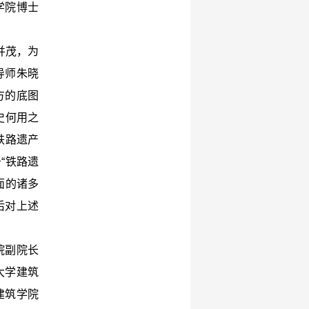
学院博士
并茂，为
导师朱晓
方的底图
史何用之
铁路遗产
“铁路遗
面的诸多
后对上述
院副院长
大学建筑
建筑学院