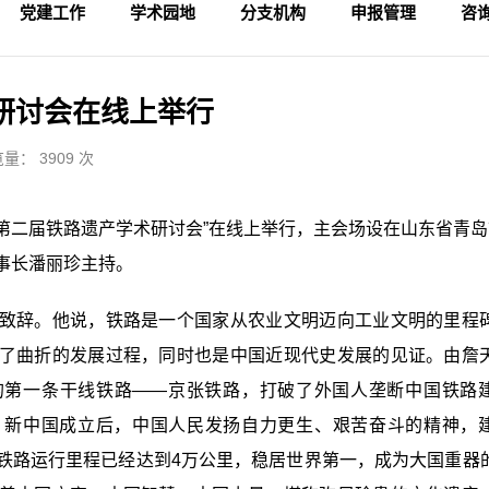
党建工作
学术园地
分支机构
申报管理
咨
学术活动
专家论坛
科研成果
理论视野
入会申请
论坛备案
财务管理
会
法
监
研讨会在线上举行
量： 3909 次
—第二届铁路遗产学术研讨会”在线上举行，主会场设在山东省青
事长潘丽珍主持。
致辞。他说，铁路是一个国家从农业文明迈向工业文明的里程
了曲折的发展过程，同时也是中国近现代史发展的见证。由詹
的第一条干线铁路——京张铁路，打破了外国人垄断中国铁路
。新中国成立后，中国人民发扬自力更生、艰苦奋斗的精神，
铁路运行里程已经达到4万公里，稳居世界第一，成为大国重器