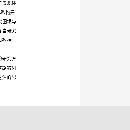
史景观体
系构建”
实困境与
各自研究
山教授，
的研究方
铁路被列
更深的思