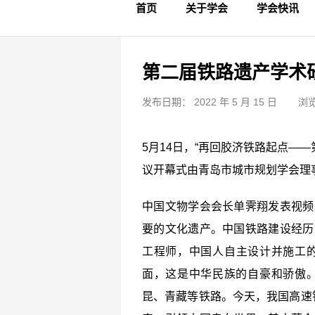
首页
关于学会
学会快讯
学会简介
章程制度
领导成员
理事名单
专家委员会
学术专家
学会会标
学会年鉴
学会动态
文物要闻
第二届铁路遗产学术
发布日期： 2022 年 5 月 15 日
浏览
5月14日，“再回胶济铁路起点—
议开幕式由青岛市城市规划学会理
中国文物学会会长单霁翔发表视频
要的文化遗产。中国铁路建设经历
工程师，中国人自主设计并施工
面，这是中华民族的自豪和骄傲
昆、青藏等铁路。今天，我国高速