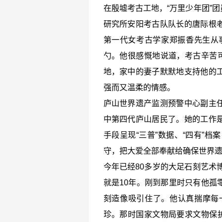
在殷墟考古工地，“万里少年团”
研究所安阳考古队队长的唐际根
第一代女考古学家郑振香先生从
勺。他很感慨地说道，考古辛苦可
地，家中的妻子默默地支持他的
强而又温柔的情感。
庐山世界遗产监测预警中心副主
中第四代庐山居民了。她的工作
手段呈现“三普”数据、“四有”
守，把大爱全部奉献给确保世界
今年已经80多岁的大足石刻艺术
就是10年。刚到那里时只有他孤
刻造像吸引住了。他认真揣摩每
珍。那时国家文物局要求文物保护