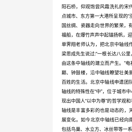
阳石桥，仰观饱尝风霜洗礼的宋
点城市、东方第一大港所呈现的“
国丝绸、瓷器走向世界的繁荣，有
福船，在爆竹声声中起锚扬帆，
单霁翔老师认为，把北京中轴线
梁思成先生说过:“一根长达八公
由这条中轴线的建立而产生。”电
巅、钟鼓楼，沿中轴线瞭望壮美
百姓的生活。北京中轴线申遗团
轴线的特殊性在“中”，位于城市
现出中国人“以中为尊”的哲学观
轴线是丰富多彩的也是动态的，
展变化。如今北京中轴线已经向南
包括鸟巢、水立方、冰丝带等一