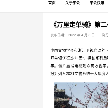
首页
关于学会
学会快讯
学会简介
章程制度
领导成员
理事名单
专家委员会
学术专家
学会会标
学会年鉴
学会动态
文物要闻
《万里走单骑》第二
发布日期： 2022 年 4 月 8 日
浏览
中国文物学会和浙江卫视启动的
师带领“万里少年团”，探访系列
事。该片赢得电视观众高收视率
报》列入2021文物系统十大年