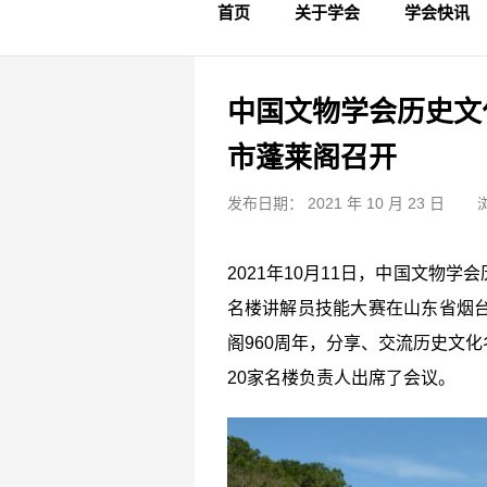
首页
关于学会
学会快讯
学会简介
章程制度
领导成员
理事名单
专家委员会
学术专家
学会会标
学会年鉴
学会动态
文物要闻
中国文物学会历史文
市蓬莱阁召开
发布日期： 2021 年 10 月 23 日
2021年10月11日，中国文
名楼讲解员技能大赛在山东省烟台
阁960周年，分享、交流历史文
20家名楼负责人出席了会议。