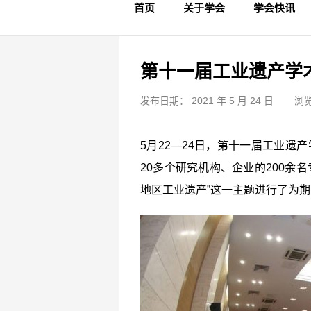
首页
关于学会
学会快讯
学会简介
章程制度
领导成员
理事名单
专家委员会
学术专家
学会会标
学会年鉴
学会动态
文物要闻
第十一届工业遗产学
发布日期： 2021 年 5 月 24 日
浏览
5月22—24日，第十一届工业遗
20多个研究机构、企业的200余
地区工业遗产”这一主题进行了为