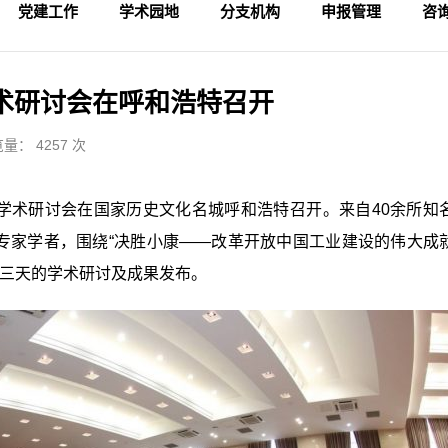
党建工作
学术园地
分支机构
申报管理
咨
学术活动
专家论坛
科研成果
理论视野
入会申请
论坛备案
财务管理
会
法
监
术研讨会在呼和浩特召开
量： 4257 次
产学术研讨会在国家历史文化名城呼和浩特召开。来自40余所知
名专家学者，围绕“决胜小康——改革开放中国工业建设的伟大成
期三天的学术研讨及成果发布。