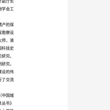
厅副厅长
物学会工
遗产的保
程勘察设
大师、清
国科技史
论研究、
例研究、
建设的伟
行了交流
（中国城
录丛书》