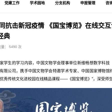
党建工作
学术园地
分支机构
申报管理
咨
学术活动
专家论坛
科研成果
理论视野
入会申请
论坛备案
财务管理
会
法
监
共同抗击新冠疫情 《国宝博览》在线交互
经典
量： 5490 次
家学生的学习内容，中国文物学会理事单位新维畅想数字科技
有限公司，携手中国文物学会特邀学术专家、中国国家博物馆
华优秀传统文化进校园在线精品课程——《国宝博览》”，深受师