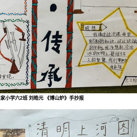
家小学六2班 刘皓元 《博山炉》手抄报