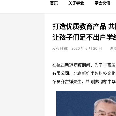
首页
关于学会
学会快讯
学会简介
章程制度
领导成员
理事名单
专家委员会
学术专家
学会会标
学会年鉴
学会动态
文物要闻
打造优质教育产品 
让孩子们足不出户学
发布日期： 2020 年 5 月 20 日
浏览
在抗击新冠病疫期间，为了丰富居
有限公司、北京新维尚智科技文化
馆员齐吉祥先生，共同推出的“中