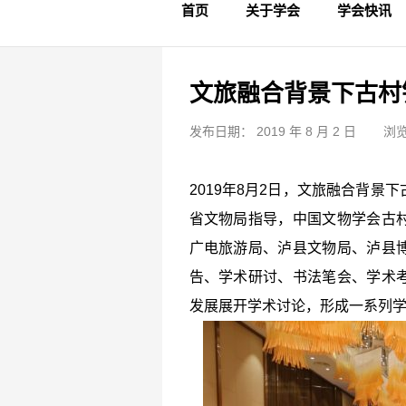
首页
关于学会
学会快讯
学会简介
章程制度
领导成员
理事名单
专家委员会
学术专家
学会会标
学会年鉴
学会动态
文物要闻
文旅融合背景下古村
发布日期： 2019 年 8 月 2 日
浏览
2019年8月2日，文旅融合背
省文物局指导，中国文物学会古
广电旅游局、泸县文物局、泸县
告、学术研讨、书法笔会、学术
发展展开学术讨论，形成一系列