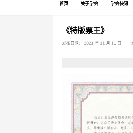
首页
关于学会
学会快讯
学会简介
章程制度
领导成员
理事名单
专家委员会
学术专家
学会会标
学会年鉴
学会动态
文物要闻
《特版票王》
发布日期： 2021 年 11 月 11 日